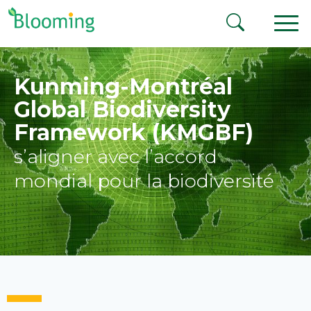
Aller au contenu
Kunming-Montréal
Global Biodiversity
Framework (KMGBF)
s’aligner avec l’accord
mondial pour la biodiversité