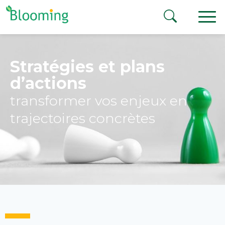
Aller au contenu
Stratégies et plans
d’actions
transformer vos enjeux en
trajectoires concrètes